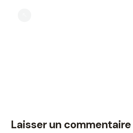
Operating Partners : Hekzé À
L’honneur Dans Private Equity
Magazine
Laisser un commentaire