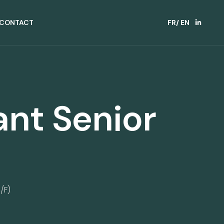
CONTACT
FR
/ EN
ant Senior
/F)